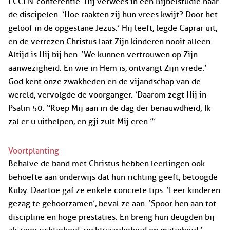
ECCEN-conferentie. Hij verwees in een Bijbelstudie naar
de discipelen. ‘Hoe raakten zij hun vrees kwijt? Door het
geloof in de opgestane Jezus.’ Hij leeft, legde Caprar uit,
en de verrezen Christus laat Zijn kinderen nooit alleen.
Altijd is Hij bij hen. ‘We kunnen vertrouwen op Zijn
aanwezigheid. En wie in Hem is, ontvangt Zijn vrede.’
God kent onze zwakheden en de vijandschap van de
wereld, vervolgde de voorganger. ‘Daarom zegt Hij in
Psalm 50: “Roep Mij aan in de dag der benauwdheid; Ik
zal er u uithelpen, en gji zult Mij eren.”’
Voortplanting
Behalve de band met Christus hebben leerlingen ook
behoefte aan onderwijs dat hun richting geeft, betoogde
Kuby. Daartoe gaf ze enkele concrete tips. ‘Leer kinderen
gezag te gehoorzamen’, beval ze aan. ‘Spoor hen aan tot
discipline en hoge prestaties. En breng hun deugden bij