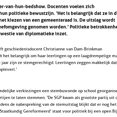
 ver-van-hun-bedshow. Docenten voelen zich
n politieke bewustzijn. ‘Het is belangrijk dat ze in 
het kiezen van een gemeenteraad is. De uitslag wordt
 leefomgeving genomen worden.’ Politieke betrokkenh
kwestie van diplomatieke inzet.
eeft geschiedenisdocent Christianne van Dam-Brinkman
dt het belangrijk om haar leerlingen op een laagdrempelige m
 jaar zijn ze stemgerechtigd. Leerlingen zeggen makkelijk dat
oplevert.’
landelijke verkiezingen een stembusronde op school georganis
tijen te laten stemmen. ‘De SGP kwam als grootste partij uit 
dens de nabespreking van de stemuitslag blijkt dat er nog het
‘Staatkundig Gereformeerd’ staat voor politiek bij een open Bi