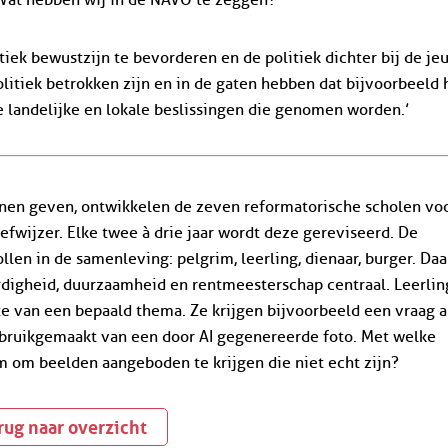
iek bewustzijn te bevorderen en de politiek dichter bij de je
olitiek betrokken zijn en in de gaten hebben dat bijvoorbeeld 
 landelijke en lokale beslissingen die genomen worden.’
nen geven, ontwikkelen de zeven reformatorische scholen vo
wijzer. Elke twee à drie jaar wordt deze gereviseerd. De
len in de samenleving: pelgrim, leerling, dienaar, burger. Daa
rdigheid, duurzaamheid en rentmeesterschap centraal. Leerli
te van een bepaald thema. Ze krijgen bijvoorbeeld een vraag a
gebruikgemaakt van een door AI gegenereerde foto. Met welke
m om beelden aangeboden te krijgen die niet echt zijn?
rug naar overzicht