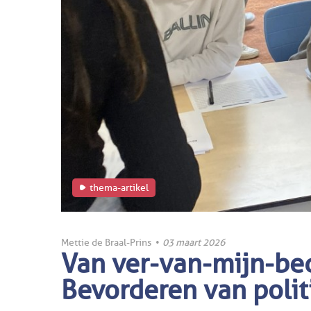
thema-artikel
Mettie de Braal-Prins
•
03 maart 2026
Van ver-van-mijn-bed 
Bevorderen van polit