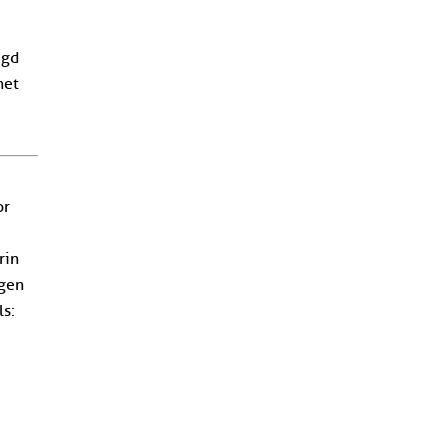
ugd
het
or
rin
ngen
ls: