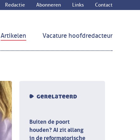
Redactie
Abonneren
Links
Contact
Artikelen
Vacature hoofdredacteur
gerelateerd
Buiten de poort
houden? AI zit allang
in de reformatorische