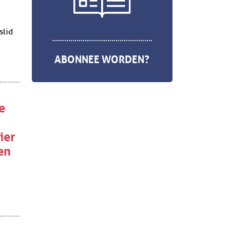
t
slid
ABONNEE WORDEN?
e
ier
en