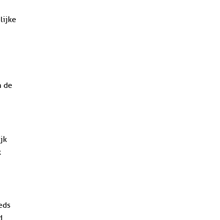
lijke
r
m de
ijk
k
eds
d.