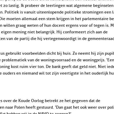
iet zo lastig. Ik probeer de leerlingen wat algemene beginselen 
n. Politiek is vanuit uiteenlopende politieke stromingen een 
Die moeten allemaal een stem krijgen in het parlementaire bes
n willen graag weten of hun docent ergens voor of tegen is. 
n eigen mening niet belangrijk. Hij conformeert zich aan de
en van de partij die hij vertegenwoordigt in de gemeenteraad
cus gebruikt voorbeelden dicht bij huis. Zo neemt hij zijn pupi
 problematiek van de woningvoorraad en de woningprijs. ‘Ee
oning kost ruim vier ton. De bank geeft dat geld niet. Niet ie
ke ouders en niemand wil tot zijn veertigste in het ouderlijk hu
les over de Koude Oorlog betrekt ze het gegeven dat de
n naar Polen heeft gestuurd. ‘Dan gaat het ook weer over poli
Wat hebben wij in de NAVO te zeggen?’