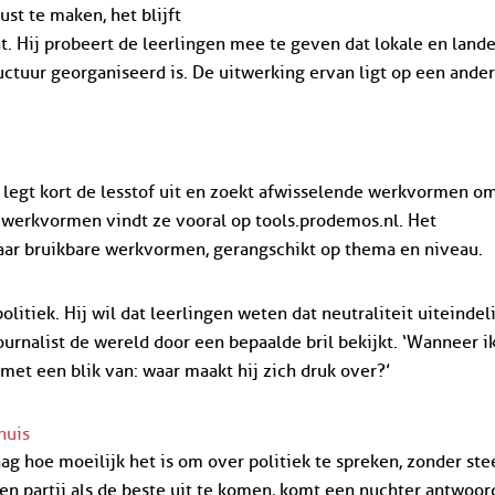
st te maken, het blijft
t. Hij probeert de leerlingen mee te geven dat lokale en lande
uctuur georganiseerd is. De uitwerking ervan ligt op een ande
 legt kort de lesstof uit en zoekt afwisselende werkvormen o
 werkvormen vindt ze vooral op tools.prodemos.nl. Het
naar bruikbare werkvormen, gerangschikt op thema en niveau.
litiek. Hij wil dat leerlingen weten dat neutraliteit uiteindel
journalist de wereld door een bepaalde bril bekijkt. ‘Wanneer i
 met een blik van: waar maakt hij zich druk over?’
huis
ag hoe moeilijk het is om over politiek te spreken, zonder ste
gen partij als de beste uit te komen, komt een nuchter antwoor