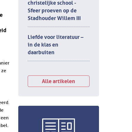
christelijke school -
Sfeer proeven op de
de
Stadhouder Willem III
eid
Liefde voor literatuur –
in de klas en
daarbuiten
anier
 ze
Alle artikelen
eerd.
de
 een
jbel.