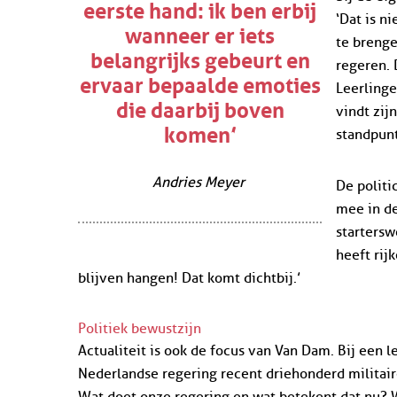
eerste hand: ik ben erbij
‘Dat is n
wanneer er iets
te brenge
belangrijks gebeurt en
regeren. 
ervaar bepaalde emoties
Leerlinge
die daarbij boven
vindt zij
komen’
standpunt
Andries Meyer
De politi
mee in de
startersw
heeft rij
blijven hangen! Dat komt dichtbij.’
Politiek bewustzijn
Actualiteit is ook de focus van Van Dam. Bij een 
Nederlandse regering recent driehonderd militaire
Wat doet onze regering en wat betekent dat nu? 