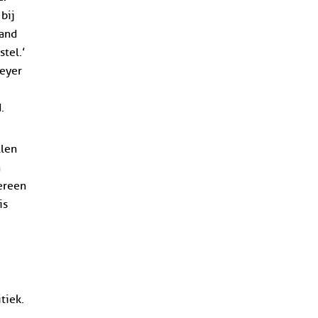
bij
land
tel.’
Meyer
.
llen
n
dereen
is
tiek.