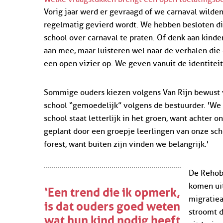
Vorig jaar werd er gevraagd of we carnaval wilden 
regelmatig gevierd wordt. We hebben besloten di
school over carnaval te praten. Of denk aan kinde
aan mee, maar luisteren wel naar de verhalen die
een open vizier op. We geven vanuit de identitei
Sommige ouders kiezen volgens Van Rijn bewust v
school “gemoedelijk” volgens de bestuurder. 'We
school staat letterlijk in het groen, want achter
geplant door een groepje leerlingen van onze sch
forest, want buiten zijn vinden we belangrijk.'
De Rehob
‘Een trend die ik opmerk,
komen uit
migratiea
is dat ouders goed weten
stroomt d
wat hun kind nodig heeft