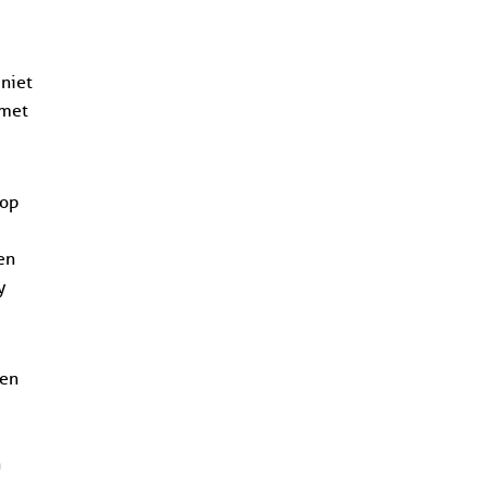
 niet
 met
 op
en
y
ren
n