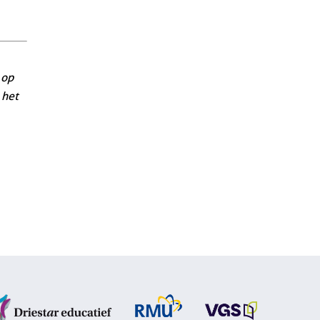
 op
 het