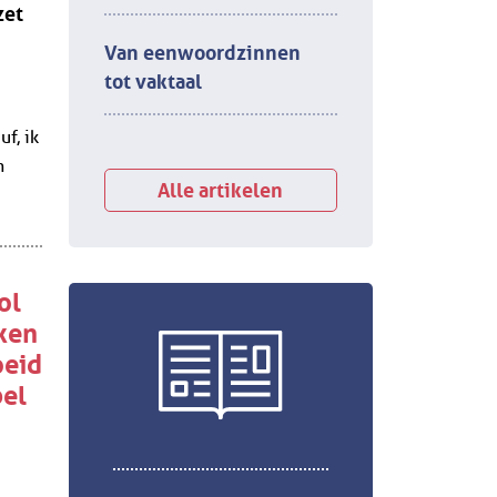
zet
Van eenwoordzinnen
tot vaktaal
f, ik
n
Alle artikelen
ol
ken
oeid
bel