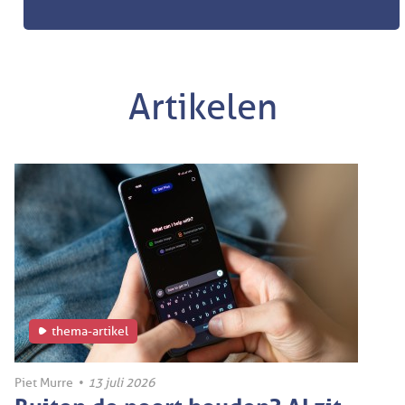
Artikelen
thema-artikel
Piet Murre
•
13 juli 2026
Buiten de poort houden? AI zit